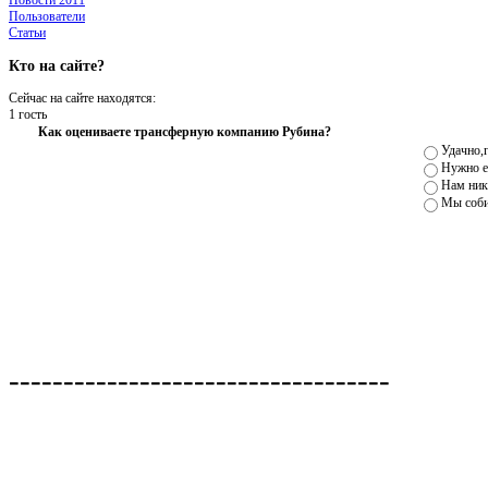
Новости 2011
Пользователи
Статьи
Кто на сайте?
Сейчас на сайте находятся:
1 гость
Как оцениваете трансферную компанию Рубина?
Удачно,г
Нужно е
Нам ник
Мы соби
Сердар Азмун: "В России нужно быть думающ
-----------------------------------
С ЦСКА умеем, так бы и с "Амкаром"