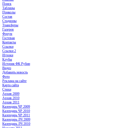
Поиск
Таблицы
Приколы
Состав
Стадионы
Трансферы
Галерея
Форум
Гостевая
Контакты
Ссылки
Ссылки 2
Игроки
Клубы
История ФК Рубин
Видео
Добавить новость
Фото
Реклама на сайте
Карта сайта
Стихи
Архив 2009
Архив 2010
Архив 2011
Календарь ЧР 2009
Календарь ЧР 2010
Календарь ЧР 2011
Календарь ЛЧ 2009
Календарь ЛЧ 2010