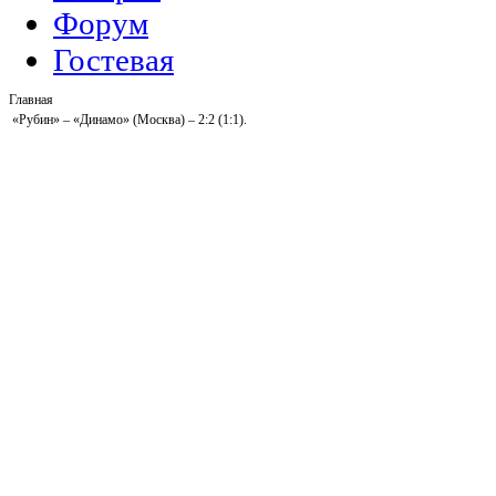
Форум
Гостевая
Главная
«Рубин» – «Динамо» (Москва) – 2:2 (1:1).
Голы:
Самба, 34 (в свои ворота) – 
1:2,Г екдениз, 57 – 2:2.
«Рубин»:
Сергей Рыжиков, Олег К
Кисляк, Янн М’Вила, Бибарс Натхо
(Соломон Кверквелия, 70), Владис
Мухаметшин, 59).
«Динамо»:
Владимир Габулов, Ле
Владимир Гранат, Марко Ломич, 
Кураньи, 77), Балаж Джуджак, Вл