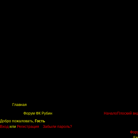
Главная
Поиск
Таблицы
Приколы
Состав
Главная
Форум ФК Рубин
Начало
Плоский ви
Добро пожаловать,
Гость
Вход
или
Регистрация
Забыли пароль?
Фор
Ев