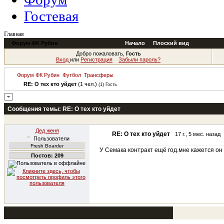
Гостевая
Главная
Форум ФК Рубин
Начало
Плоский вид
Добро пожаловать,
Гость
Вход
или
Регистрация
Забыли пароль?
Форум ФК Рубин
Футбол
Трансферы
RE: О тех кто уйдет
(1 чел.)
(1) Гость
Сообщения темы:
RE: О тех кто уйдет
Дед женя
RE: О тех кто уйдет
17 г., 5 мес. назад
Пользователи
Fresh Boarder
У Семака контракт ещё год.мне кажется он 
Постов: 209