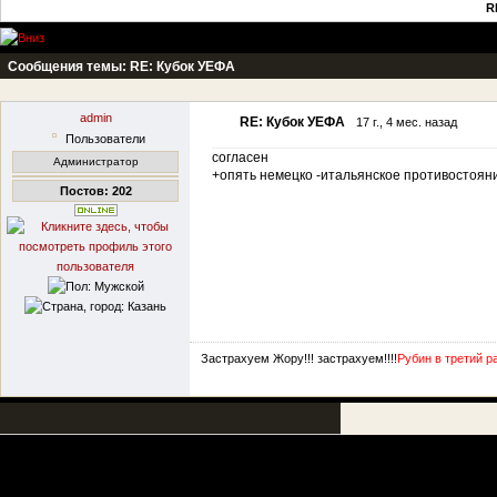
R
Сообщения темы:
RE: Кубок УЕФА
admin
RE: Кубок УЕФА
17 г., 4 мес. назад
Пользователи
согласен
Администратор
+опять немецко -итальянское противостояни
Постов: 202
Застрахуем Жору!!! застрахуем!!!!
Рубин в третий р