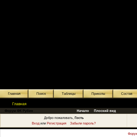
Главная
Поиск
Таблицы
Приколы
Состав
Главная
Форум ФК Рубин
Начало
Плоский вид
Добро пожаловать,
Гость
Вход
или
Регистрация
Забыли пароль?
Форум