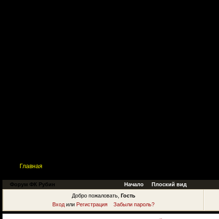
Главная
Поиск
Таблицы
Приколы
Состав
Главная
Форум ФК Рубин
Начало
Плоский вид
Добро пожаловать,
Гость
Вход
или
Регистрация
Забыли пароль?