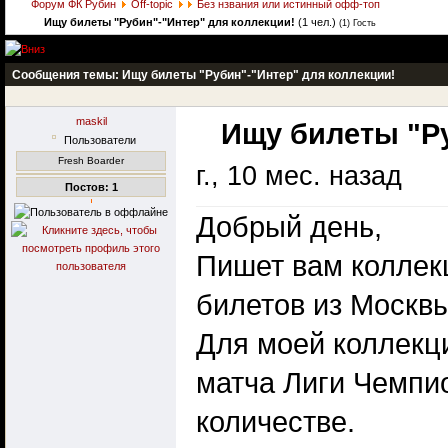
Форум ФК Рубин
Off-topic
Без нзвания или истинный офф-топ
Ищу билеты "Рубин"-"Интер" для коллекции!
(1 чел.)
(1) Гость
Сообщения темы:
Ищу билеты "Рубин"-"Интер" для коллекции!
maskil
Ищу билеты "Ру
Пользователи
Fresh Boarder
г., 10 мес. назад
Постов: 1
Добрый день,
Пишет вам коллек
билетов из Москвы
Для моей коллекц
матча Лиги Чемпио
количестве.