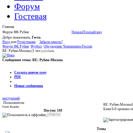
Форум
Гостевая
Главная
Форум ФК Рубин
Начало
Плоский вид
Добро пожаловать,
Гость
Вход
или
Регистрация
Забыли пароль?
Форум ФК Рубин
Футбол
Обсуждение Чемпионата России
RE: Рубин-Москва
(1 чел.)
(1) Гость
Сообщения темы:
RE: Рубин-Москва
Опции
Создать новую тему
PDF
Новые сообщения
вистующий
Пользователи
RE: Рубин-Москва
1
Fresh Boarder
Блин 0-0 хреново-т
Постов: 110
Темы