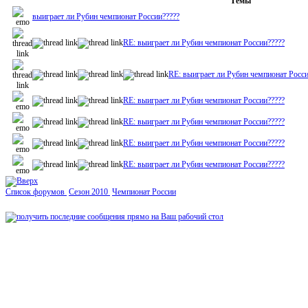
Темы
выиграет ли Рубин чемпионат России?????
RE: выиграет ли Рубин чемпионат России?????
RE: выиграет ли Рубин чемпионат Росси
RE: выиграет ли Рубин чемпионат России?????
RE: выиграет ли Рубин чемпионат России?????
RE: выиграет ли Рубин чемпионат России?????
RE: выиграет ли Рубин чемпионат России?????
Список форумов
Сезон 2010
Чемпионат России