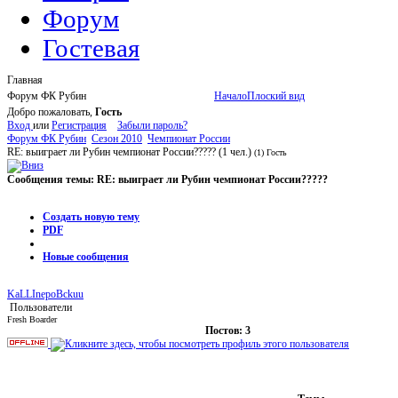
Форум
Гостевая
Главная
Форум ФК Рубин
Начало
Плоский вид
Добро пожаловать,
Гость
Вход
или
Регистрация
Забыли пароль?
Форум ФК Рубин
Сезон 2010
Чемпионат России
RE: выиграет ли Рубин чемпионат России?????
(1 чел.)
(1) Гость
Сообщения темы:
RE: выиграет ли Рубин чемпионат России?????
Опции
Создать новую тему
PDF
Новые сообщения
KaLLInepoBckuu
Пользователи
Fresh Boarder
Постов: 3