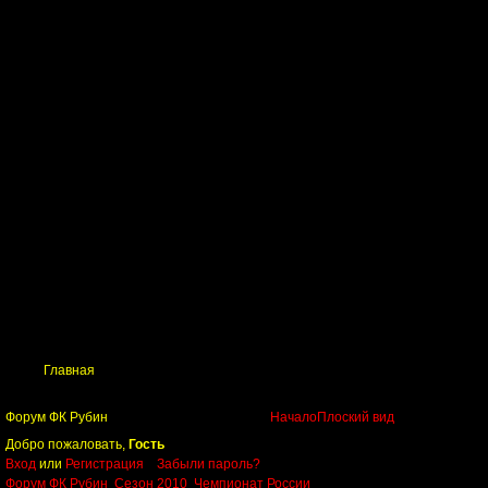
Главная
Поиск
Таблицы
Приколы
Состав
Главная
Форум ФК Рубин
Начало
Плоский вид
Добро пожаловать,
Гость
Вход
или
Регистрация
Забыли пароль?
Форум ФК Рубин
Сезон 2010
Чемпионат России