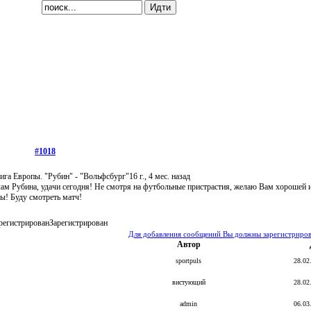
#1018
ига Европы. "Рубин" - "Вольфсбург"
16 г., 4 мес. назад
ам Рубина, удачи сегодня! Не смотря на футбольные пристрастия, желаю Вам хорошей 
ы! Буду смотреть матч!
Зарегистрирован
Для добавления сообщений Вы должны зарегистрирова
Автор
sportpuls
28.02
вистующий
28.02
admin
06.03