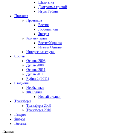
Шахматка
Диаграмма кривой
Игры Рубина
Приколы
Прозвища
Россия
Любопытные
Звезды
Комментарии
Росси+Украина
Италия+Англия
Интересные случаи
Состав
Основа 2008
Дубль 2008
Основа 2011
Дубль 2011
Рубин-2 (2011)
Стадионы
Необычные
ФК Рубин
Новый стадион
Трансферы
Трансферы 2009
Трансферы 2010
Галерея
Форум
Гостевая
Главная