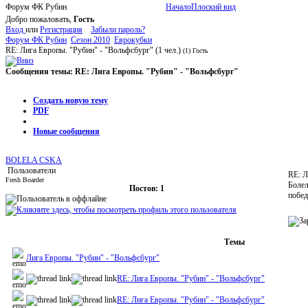
Форум ФК Рубин
Начало
Плоский вид
Добро пожаловать,
Гость
Вход
или
Регистрация
Забыли пароль?
Форум ФК Рубин
Сезон 2010
Еврокубки
RE: Лига Европы. "Рубин" - "Вольфсбург"
(1 чел.)
(1) Гость
Сообщения темы:
RE: Лига Европы. "Рубин" - "Вольфсбург"
Опции
Создать новую тему
PDF
Новые сообщения
BOLELA CSKA
Пользователи
RE: Л
Fresh Boarder
Болел
Постов: 1
побед
Темы
Лига Европы. "Рубин" - "Вольфсбург"
RE: Лига Европы. "Рубин" - "Вольфсбург"
RE: Лига Европы. "Рубин" - "Вольфсбург"