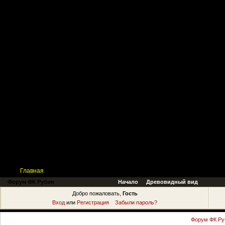
Главная
Поиск
Таблицы
Приколы
Состав
Главная
Форум ФК Рубин
Начало
Древовидный вид
Добро пожаловать,
Гость
Вход
или
Регистрация
Забыли пароль?
Форум ФК Ру