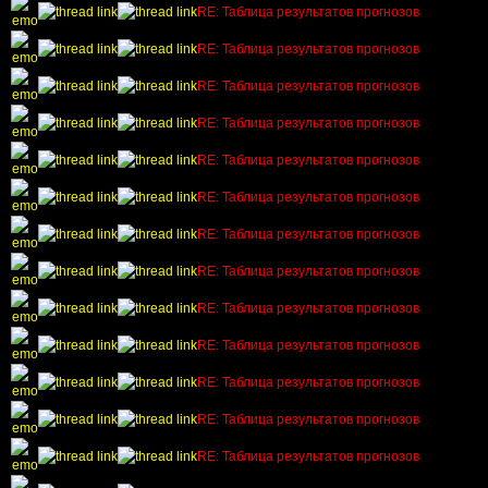
RE: Таблица результатов прогнозов
RE: Таблица результатов прогнозов
RE: Таблица результатов прогнозов
RE: Таблица результатов прогнозов
RE: Таблица результатов прогнозов
RE: Таблица результатов прогнозов
RE: Таблица результатов прогнозов
RE: Таблица результатов прогнозов
RE: Таблица результатов прогнозов
RE: Таблица результатов прогнозов
RE: Таблица результатов прогнозов
RE: Таблица результатов прогнозов
RE: Таблица результатов прогнозов