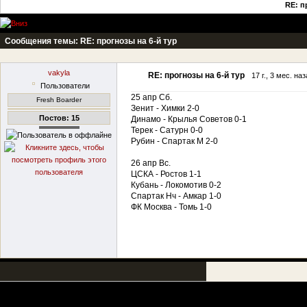
RE: п
Сообщения темы:
RE: прогнозы на 6-й тур
vakyla
RE: прогнозы на 6-й тур
17 г., 3 мес. на
Пользователи
25 апр Сб.
Fresh Boarder
Зенит - Химки 2-0
Постов: 15
Динамо - Крылья Советов 0-1
Терек - Сатурн 0-0
Рубин - Спартак М 2-0
26 апр Вс.
ЦСКА - Ростов 1-1
Кубань - Локомотив 0-2
Спартак Нч - Амкар 1-0
ФК Москва - Томь 1-0