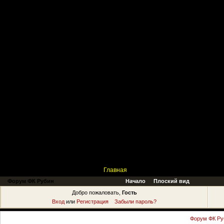
Главная
Поиск
Таблицы
Приколы
Состав
Главная
Форум ФК Рубин
Начало
Плоский вид
Добро пожаловать,
Гость
Вход
или
Регистрация
Забыли пароль?
Форум ФК Ру