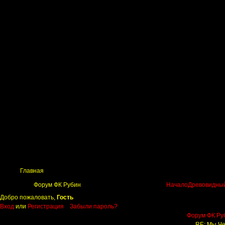
Главная
Поиск
Таблицы
Приколы
Состав
Главная
Форум ФК Рубин
Начало
Древовидный
Добро пожаловать,
Гость
Вход
или
Регистрация
Забыли пароль?
Форум ФК Ру
RE: Мы Че