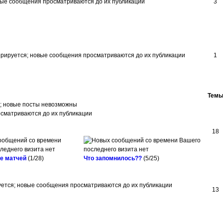
3
1
Тем
18
е матчей
(1/28)
Что запомнилось??
(5/25)
13