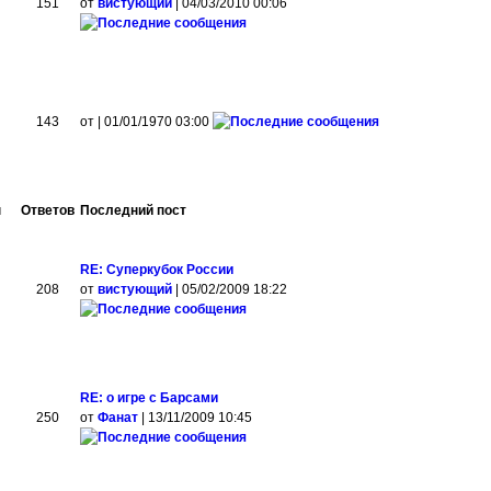
151
от
вистующий
| 04/03/2010 00:06
143
от
| 01/01/1970 03:00
ы
Ответов
Последний пост
RE: Суперкубок России
208
от
вистующий
| 05/02/2009 18:22
RE: о игре с Барсами
250
от
Фанат
| 13/11/2009 10:45