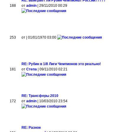
RE: выиграет ли Рубин чемпионат России?????
188
от
admin
| 29/11/2010 00:29
253
от
| 01/01/1970 03:00
RE: Рубин в 1/8 Лиги Чемпионов это реально!
181
от
Степа
| 09/11/2010 02:21
RE: Трансферы 2010
172
от
admin
| 10/03/2010 23:54
RE: Разное