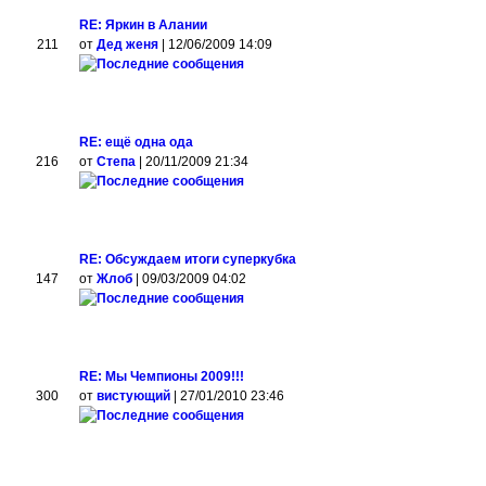
RE: Яркин в Алании
211
от
Дед женя
| 12/06/2009 14:09
RE: ещё одна ода
216
от
Степа
| 20/11/2009 21:34
RE: Обсуждаем итоги суперкубка
147
от
Жлоб
| 09/03/2009 04:02
RE: Мы Чемпионы 2009!!!
300
от
вистующий
| 27/01/2010 23:46