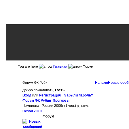
You are here
Главная
Форум
Форум ФК Рубин
Начало
Новые сооб
Добро пожаловать,
Гость
Вход
или
Регистрация
Забыли пароль?
Форум ФК Рубин
Прогнозы
Чемпионат России 2009г
(1 чел.)
(1) Гость
Сезон 2010
Форум