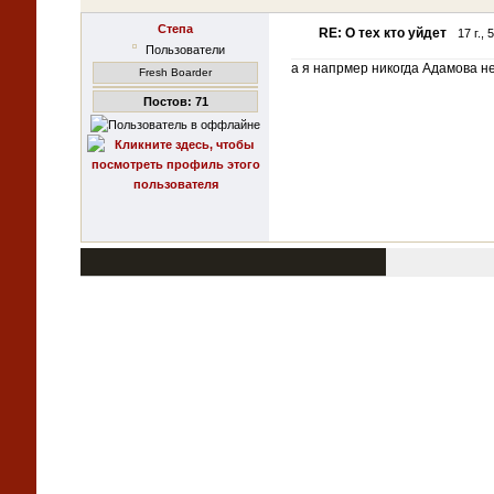
Степа
RE: О тех кто уйдет
17 г.,
Пользователи
а я напрмер никогда Адамова не
Fresh Boarder
Постов: 71