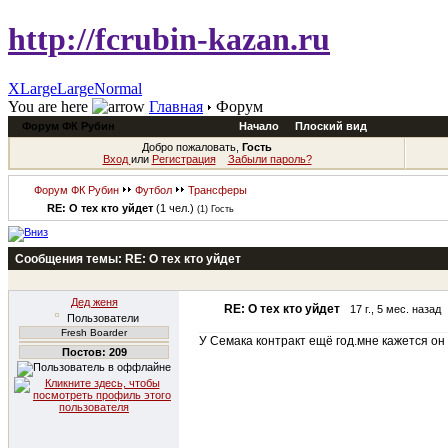
http://fcrubin-kazan.ru
XLarge
Large
Normal
You are here
Главная
Форум
Форум ФК Рубин
Начало
Плоский вид
Добро пожаловать,
Гость
Вход
или
Регистрация
Забыли пароль?
Форум ФК Рубин
Футбол
Трансферы
RE: О тех кто уйдет
(1 чел.)
(1) Гость
Сообщения темы:
RE: О тех кто уйдет
Дед женя
RE: О тех кто уйдет
17 г., 5 мес. назад
Пользователи
Fresh Boarder
У Семака контракт ещё год.мне кажется он 
Постов: 209