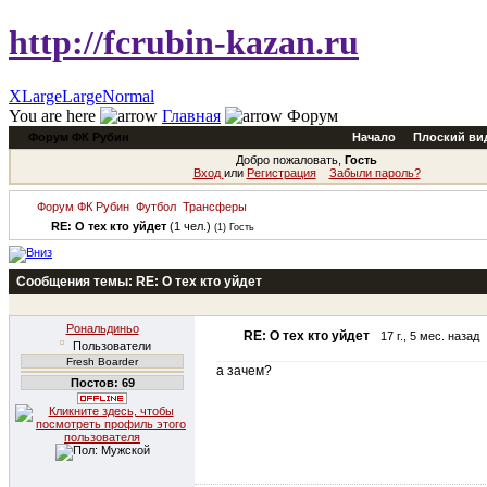
http://fcrubin-kazan.ru
XLarge
Large
Normal
You are here
Главная
Форум
Форум ФК Рубин
Начало
Плоский ви
Добро пожаловать,
Гость
Вход
или
Регистрация
Забыли пароль?
Форум ФК Рубин
Футбол
Трансферы
RE: О тех кто уйдет
(1 чел.)
(1) Гость
Сообщения темы:
RE: О тех кто уйдет
Рональдиньо
RE: О тех кто уйдет
17 г., 5 мес. назад
Пользователи
Fresh Boarder
а зачем?
Постов: 69