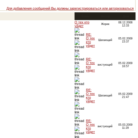
Для добавления сообщений Вы должны зарегистрироваться или авторизоваться
Темы
Автор
Дата
О тех кто
08.12.2008
Жорик
уйдет
12:33
RE:
О тех
05.02.2009
Шагающий
кто
15:37
уйдет
RE:
О тех
05.02.2009
вистующий
кто
16:57
уйдет
RE:
О тех
05.02.2009
Шагающий
кто
21:47
уйдет
RE:
О тех
05.03.2009
вистующий
кто
11:29
уйдет