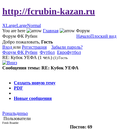
http://fcrubin-kazan.ru
XLarge
Large
Normal
You are here
Главная
Форум
Форум ФК Рубин
Начало
Плоский вид
Добро пожаловать,
Гость
Вход
или
Регистрация
Забыли пароль?
Форум ФК Рубин
Футбол
Еврофутбол
RE: Кубок УЕФА
(1 чел.)
(1) Гость
Сообщения темы:
RE: Кубок УЕФА
Опции
Создать новую тему
PDF
Новые сообщения
Рональдиньо
Пользователи
Fresh Boarder
Постов: 69