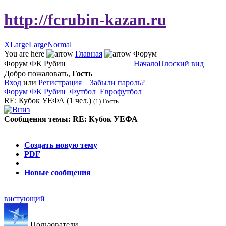
http://fcrubin-kazan.ru
XLarge
Large
Normal
You are here
Главная
Форум
Форум ФК Рубин
Начало
Плоский вид
Добро пожаловать,
Гость
Вход
или
Регистрация
Забыли пароль?
Форум ФК Рубин
Футбол
Еврофутбол
RE: Кубок УЕФА
(1 чел.)
(1) Гость
Сообщения темы:
RE: Кубок УЕФА
Опции
Создать новую тему
PDF
Новые сообщения
вистующий
Пользователи