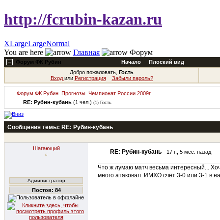
http://fcrubin-kazan.ru
XLarge
Large
Normal
You are here
Главная
Форум
Форум ФК Рубин
Начало
Плоский вид
Добро пожаловать,
Гость
Вход
или
Регистрация
Забыли пароль?
Форум ФК Рубин
Прогнозы
Чемпионат России 2009г
RE: Рубин-кубань
(1 чел.)
(1) Гость
Сообщения темы:
RE: Рубин-кубань
Шагающий
RE: Рубин-кубань
17 г., 5 мес. назад
Что ж лумаю матч весьма интересный... Хо
много атаковал. ИМХО счёт 3-0 или 3-1 в н
Администратор
Постов: 84