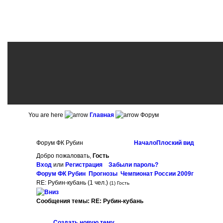
You are here
Главная
Форум
Форум ФК Рубин
Начало
Плоский вид
Добро пожаловать,
Гость
Вход
или
Регистрация
Забыли пароль?
Форум ФК Рубин
Прогнозы
Чемпионат России 2009г
RE: Рубин-кубань
(1 чел.)
(1) Гость
Сообщения темы:
RE: Рубин-кубань
Опции
Создать новую тему