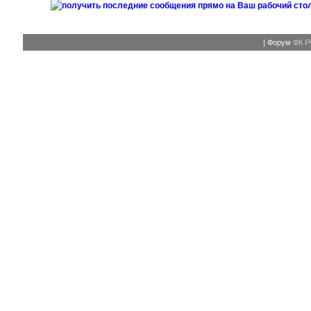
| Форум
ФК Р