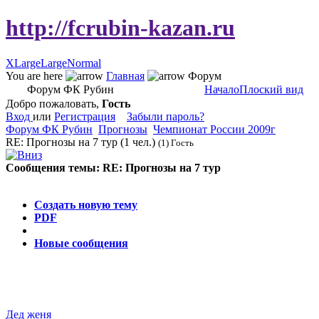
http://fcrubin-kazan.ru
XLarge
Large
Normal
You are here
Главная
Форум
Форум ФК Рубин
Начало
Плоский вид
Добро пожаловать,
Гость
Вход
или
Регистрация
Забыли пароль?
Форум ФК Рубин
Прогнозы
Чемпионат России 2009г
RE: Прогнозы на 7 тур
(1 чел.)
(1) Гость
Сообщения темы:
RE: Прогнозы на 7 тур
Опции
Создать новую тему
PDF
Новые сообщения
Дед женя