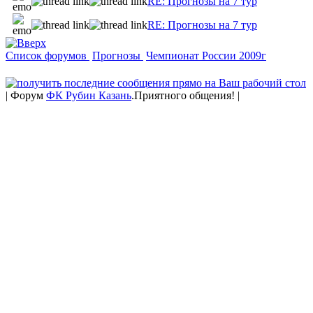
RE: Прогнозы на 7 тур
RE: Прогнозы на 7 тур
Список форумов
Прогнозы
Чемпионат России 2009г
| Форум
ФК Рубин Казань
.Приятного общения! |