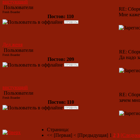
вистующий
Пользователи
RE: Сбор
Fresh Boarder
Мне кажет
Постов: 110
Дед женя
Пользователи
RE: Сбор
Fresh Boarder
Да надо з
Постов: 209
вистующий
Пользователи
RE: Сбор
Fresh Boarder
зачем мн
Постов: 110
Страница:
<< [Первая]
< [Предыдущая]
1
2
3
[Следую