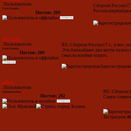
Пользователи
Сборная России
17
Fresh Boarder
Россия-азербайдж
Постов: 209
Дед женя
Пользователи
RE: Сборная России
17 г., 4 мес. н
Fresh Boarder
Эти ближайшие два матча нужно в
Постов: 209
смысла вообще играть.
Зарегистриров
admin
Пользователи
RE: Сборная 
Администратор
Постов: 202
Самое главно
Застрахуем Жо