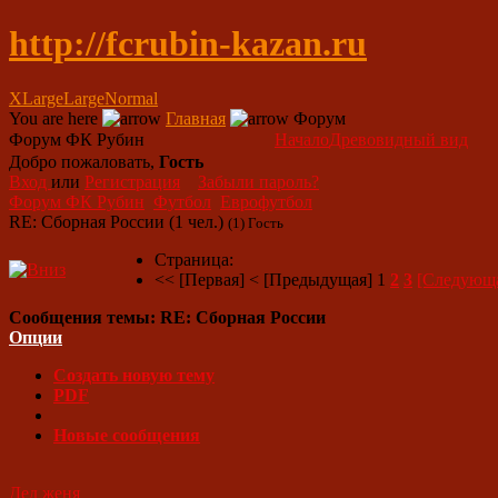
http://fcrubin-kazan.ru
XLarge
Large
Normal
You are here
Главная
Форум
Форум ФК Рубин
Начало
Древовидный вид
Добро пожаловать,
Гость
Вход
или
Регистрация
Забыли пароль?
Форум ФК Рубин
Футбол
Еврофутбол
RE: Сборная России
(1 чел.)
(1) Гость
Страница:
<< [Первая]
< [Предыдущая]
1
2
3
[Следующа
Сообщения темы:
RE: Сборная России
Опции
Создать новую тему
PDF
Новые сообщения
Дед женя