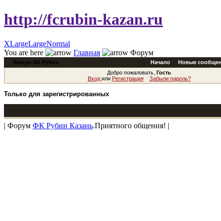
http://fcrubin-kazan.ru
XLarge
Large
Normal
You are here
Главная
Форум
Форум ФК Рубин
Начало
Новые сообще
Добро пожаловать,
Гость
Вход
или
Регистрация
Забыли пароль?
Только для зарегистрированных
| Форум
ФК Рубин Казань
.Приятного общения! |