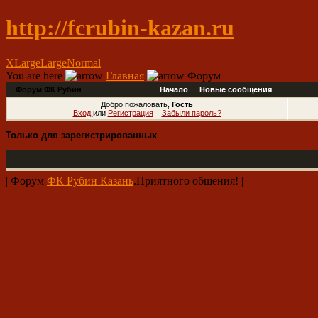
http://fcrubin-kazan.ru
XLarge
Large
Normal
You are here
Главная
Форум
Форум ФК Рубин
Начало
Новые сообщения
Добро пожаловать,
Гость
Вход
или
Регистрация
Забыли пароль?
Только для зарегистрированных
| Форум
ФК Рубин Казань
.Приятного общения! |