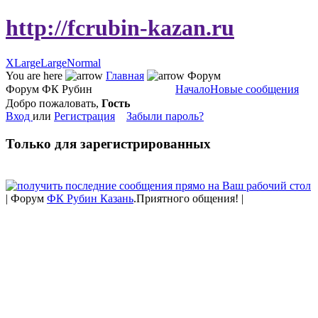
http://fcrubin-kazan.ru
XLarge
Large
Normal
You are here
Главная
Форум
Форум ФК Рубин
Начало
Новые сообщения
Добро пожаловать,
Гость
Вход
или
Регистрация
Забыли пароль?
Только для зарегистрированных
| Форум
ФК Рубин Казань
.Приятного общения! |