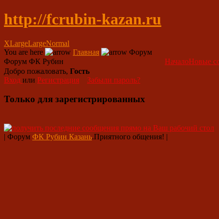
http://fcrubin-kazan.ru
XLarge
Large
Normal
You are here
Главная
Форум
Форум ФК Рубин
Начало
Новые с
Добро пожаловать,
Гость
Вход
или
Регистрация
Забыли пароль?
Только для зарегистрированных
| Форум
ФК Рубин Казань
.Приятного общения! |