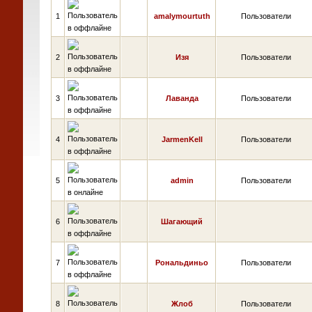
1
amalymourtuth
Пользователи
2
Изя
Пользователи
3
Лаванда
Пользователи
4
JarmenKell
Пользователи
5
admin
Пользователи
6
Шагающий
7
Рональдиньо
Пользователи
8
Жлоб
Пользователи