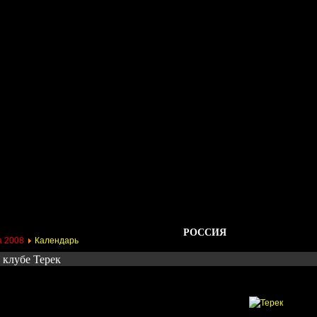
Стадионы
Трансферы
Галерея
Форум
Гос
РОССИЯ
а 2008
Календарь
 клубе Терек