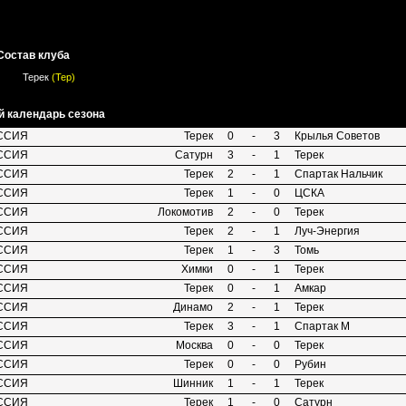
Состав клуба
Терек
(Тер)
 календарь сезона
ССИЯ
Терек
0
-
3
Крылья Советов
ССИЯ
Сатурн
3
-
1
Терек
ССИЯ
Терек
2
-
1
Спартак Нальчик
ССИЯ
Терек
1
-
0
ЦСКА
ССИЯ
Локомотив
2
-
0
Терек
ССИЯ
Терек
2
-
1
Луч-Энергия
ССИЯ
Терек
1
-
3
Томь
ССИЯ
Химки
0
-
1
Терек
ССИЯ
Терек
0
-
1
Амкар
ССИЯ
Динамо
2
-
1
Терек
ССИЯ
Терек
3
-
1
Спартак М
ССИЯ
Москва
0
-
0
Терек
ССИЯ
Терек
0
-
0
Рубин
ССИЯ
Шинник
1
-
1
Терек
ССИЯ
Терек
1
-
0
Сатурн