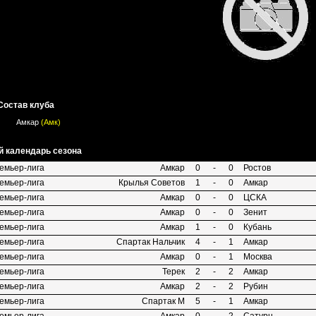
Состав клуба
Амкар
(Амк)
 календарь сезона
емьер-лига
Амкар
0
-
0
Ростов
емьер-лига
Крылья Советов
1
-
0
Амкар
емьер-лига
Амкар
0
-
0
ЦСКА
емьер-лига
Амкар
0
-
0
Зенит
емьер-лига
Амкар
1
-
0
Кубань
емьер-лига
Спартак Нальчик
4
-
1
Амкар
емьер-лига
Амкар
0
-
1
Москва
емьер-лига
Терек
2
-
2
Амкар
емьер-лига
Амкар
2
-
2
Рубин
емьер-лига
Спартак М
5
-
1
Амкар