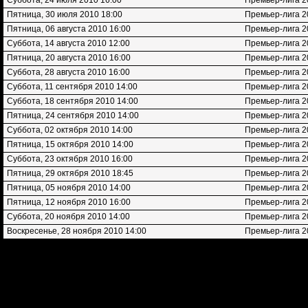
Суббота, 24 июля 2010 16:00
Премьер-лига 2
Пятница, 30 июля 2010 18:00
Премьер-лига 2
Пятница, 06 августа 2010 16:00
Премьер-лига 2
Суббота, 14 августа 2010 12:00
Премьер-лига 2
Пятница, 20 августа 2010 16:00
Премьер-лига 2
Суббота, 28 августа 2010 16:00
Премьер-лига 2
Суббота, 11 сентября 2010 14:00
Премьер-лига 2
Суббота, 18 сентября 2010 14:00
Премьер-лига 2
Пятница, 24 сентября 2010 14:00
Премьер-лига 2
Суббота, 02 октября 2010 14:00
Премьер-лига 2
Пятница, 15 октября 2010 14:00
Премьер-лига 2
Суббота, 23 октября 2010 16:00
Премьер-лига 2
Пятница, 29 октября 2010 18:45
Премьер-лига 2
Пятница, 05 ноября 2010 14:00
Премьер-лига 2
Пятница, 12 ноября 2010 16:00
Премьер-лига 2
Суббота, 20 ноября 2010 14:00
Премьер-лига 2
Воскресенье, 28 ноября 2010 14:00
Премьер-лига 2