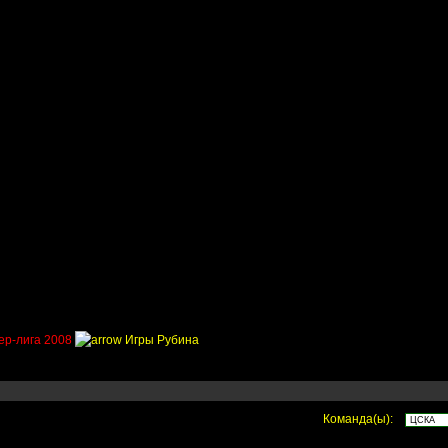
Приколы
Состав
Стадионы
Трансферы
Галер
ер-лига 2008
Игры Рубина
Команда(ы):