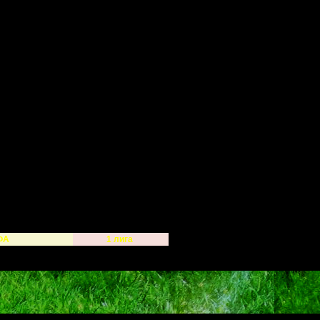
ФА
1 лига