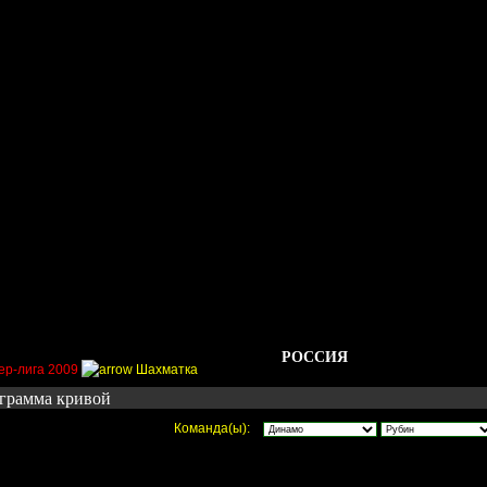
Стадионы
Трансферы
Галерея
Форум
Гос
РОССИЯ
ер-лига 2009
Шахматка
грамма кривой
Команда(ы):