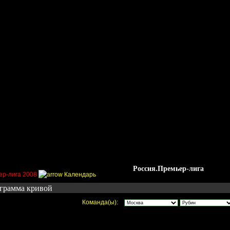
Стадионы
Трансферы
Галерея
Форум
Гос
Россия.Премьер-лига
ер-лига 2008
Календарь
грамма кривой
Команда(ы):