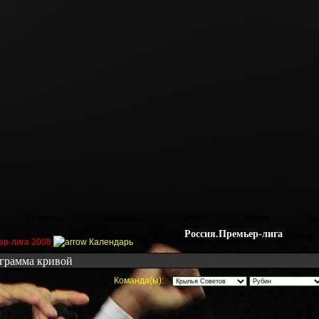
Стадионы
Трансферы
Галерея
Форум
Гос
Россия.Премьер-лига
ер-лига 2008
Календарь
грамма кривой
Команда(ы):