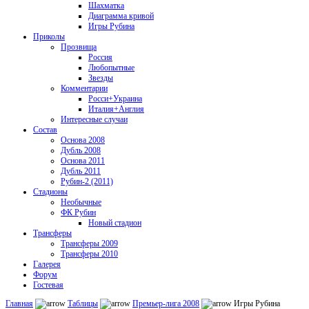
Шахматка
Диаграмма кривой
Игры Рубина
Приколы
Прозвища
Россия
Любопытные
Звезды
Комментарии
Росси+Украина
Италия+Англия
Интересные случаи
Состав
Основа 2008
Дубль 2008
Основа 2011
Дубль 2011
Рубин-2 (2011)
Стадионы
Необычные
ФК Рубин
Новый стадион
Трансферы
Трансферы 2009
Трансферы 2010
Галерея
Форум
Гостевая
Главная
Таблицы
Премьер-лига 2008
Игры Рубина