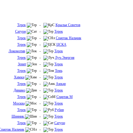
Терек
-
Крылья Советов
Сатурн
-
Терек
Терек
-
Спартак Нальчик
Терек
-
ЦСКА
Локомотив
-
Терек
Терек
-
Луч-Энергия
Зенит
-
Терек
Терек
-
Томь
Химки
-
Терек
Терек
-
Амкар
Динамо
-
Терек
Терек
-
Спартак М
Москва
-
Терек
Терек
-
Рубин
Шинник
-
Терек
Терек
-
Сатурн
Спартак Нальчик
-
Терек