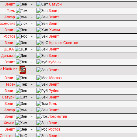
Зенит
-
Сатурн
Томь
-
Зенит
Амкар
-
Зенит
окомотив
-
Зенит
Зенит
-
Химки
Ростов
-
Зенит
Зенит
-
Крылья Советов
ЦСКА
-
Зенит
Динамо
-
Зенит
Зенит
-
Кубань
к Нальчик
-
Зенит
Зенит
-
Москва
Терек
-
Зенит
Зенит
-
Рубин
Сатурн
-
Зенит
Зенит
-
Томь
Амкар
-
Зенит
Зенит
-
Локомотив
Химки
-
Зенит
Зенит
-
Ростов
Советов
-
Зенит