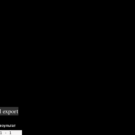
тевая
езультат
1
-
1