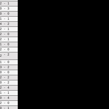
2
-
1
0
-
3
0
-
0
1
-
1
4
-
2
2
-
1
2
-
0
2
-
1
1
-
0
2
-
0
-
2
2
1
-
0
3
-
2
0
-
0
2
-
2
0
-
2
2
-
4
1
-
1
0
-
4
2
-
0
0
-
1