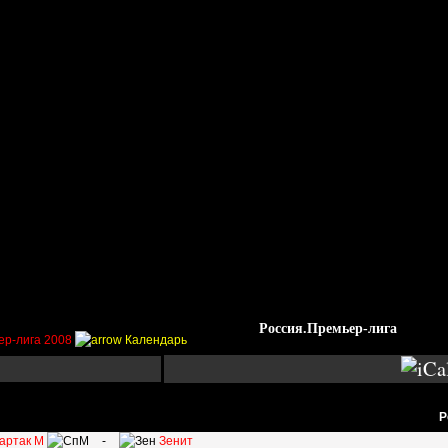
Стадионы
Трансферы
Галерея
Форум
Гос
Россия.Премьер-лига
ер-лига 2008
Календарь
Р
артак М
-
Зенит