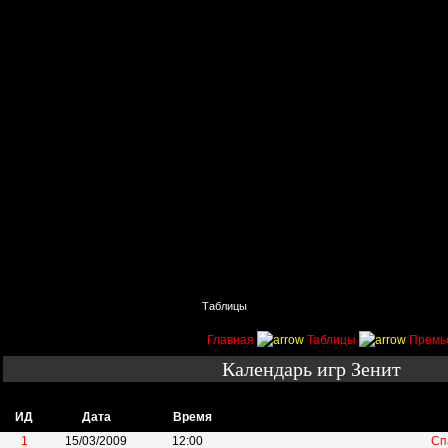
Главная
Поиск
Таблицы
Приколы
Состав
Главная
Таблицы
Премь
Календарь игр Зенит
ИД
Дата
Время
1
15/03/2009
12:00
Сп