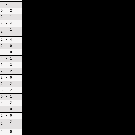
1
-
1
0
-
2
3
-
1
2
-
4
-
1
2
1
-
4
2
-
0
1
-
0
4
-
1
5
-
3
2
-
2
2
-
0
2
-
2
3
-
2
0
-
1
4
-
2
1
-
0
1
-
0
-
2
1
1
-
0