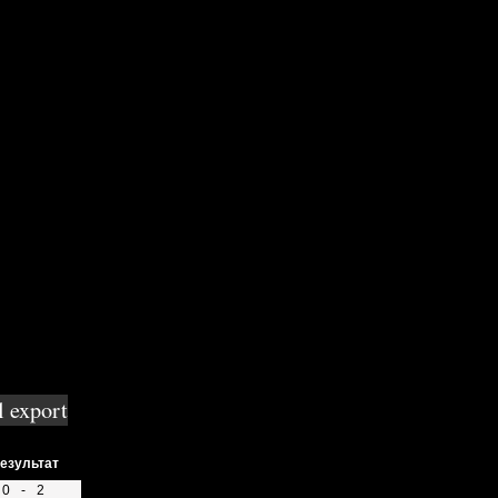
тевая
езультат
0
-
2