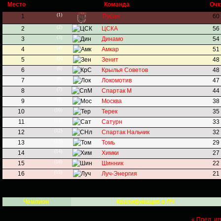
Место
Команда
Очк
(1)
1
Рубин
60
(2)
2
ЦСКА
56
(3)
3
Динамо
54
(4)
4
Амкар
51
(5)
5
Зенит
48
(6)
6
Крылья Советов
48
(8)
7
Локомотив
47
(7)
8
Спартак М
44
(9)
9
Москва
38
(10)
10
Терек
35
(11)
11
Сатурн
33
(12)
12
Спартак Нальчик
32
(13)
13
Томь
29
(14)
14
Химки
27
(16)
15
Шинник
22
(15)
16
Луч-Энергия
21
Чемпион
Квалификация в ЛЧ
« Пред. иг