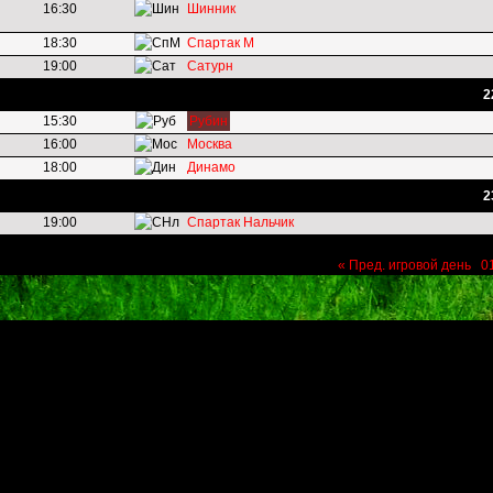
16:30
Шинник
18:30
Спартак М
19:00
Сатурн
2
15:30
Рубин
16:00
Москва
18:00
Динамо
2
19:00
Спартак Нальчик
« Пред. игровой день
0