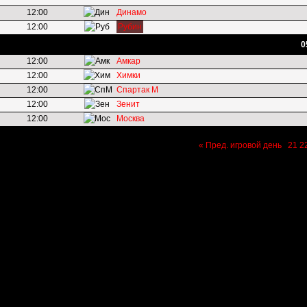
12:00
Динамо
12:00
Рубин
0
12:00
Амкар
12:00
Химки
12:00
Спартак М
12:00
Зенит
12:00
Москва
« Пред. игровой день
21
2