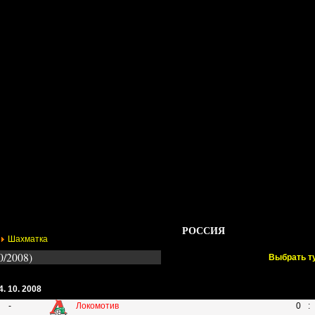
Стадионы
Трансферы
Галерея
Форум
Гос
РОССИЯ
Шахматка
0/2008)
Выбрать т
4. 10. 2008
-
Локомотив
0
: