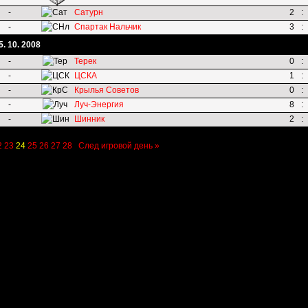
-
Сатурн
2
:
-
Спартак Нальчик
3
:
5. 10. 2008
-
Терек
0
:
-
ЦСКА
1
:
-
Крылья Советов
0
:
-
Луч-Энергия
8
:
-
Шинник
2
:
2
23
24
25
26
27
28
След игровой день »