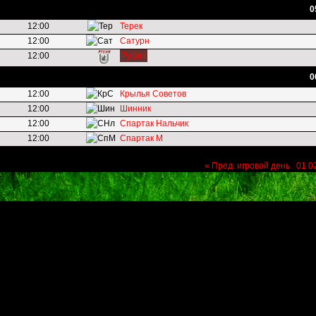
0
12:00
Терек
12:00
Сатурн
12:00
Рубин
0
12:00
Крылья Советов
12:00
Шинник
12:00
Спартак Нальчик
12:00
Спартак М
« Пред. игровой день
01
0