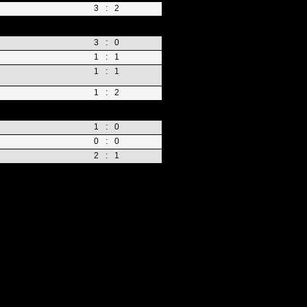
3
:
2
3
:
0
1
:
1
1
:
1
1
:
2
1
:
0
0
:
0
2
:
1