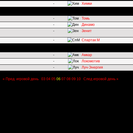
-
Химки
-
Томь
-
Динамо
-
Зенит
-
Спартак М
-
Амкар
-
Локомотив
-
Луч-Энергия
« Пред. игровой день
03
04
05
06
07
08
09
10
След игровой день »