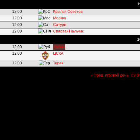
1
12:00
Крылья Советов
12:00
Москва
12:00
Сатурн
12:00
Спартак Нальчик
2
12:00
Рубин
12:00
ЦСКА
12:00
Терек
« Пред. игровой день
03
0