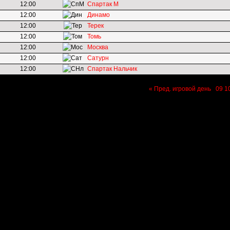
12:00
Спартак М
12:00
Динамо
12:00
Терек
12:00
Томь
12:00
Москва
12:00
Сатурн
12:00
Спартак Нальчик
« Пред. игровой день
09
1