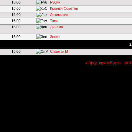
16:00
Рубин
16:00
Крылья Советов
16:00
Локомотив
16:00
Томь
16:00
Динамо
16:00
Зенит
2
16:00
Спартак М
« Пред. игровой день
08
0