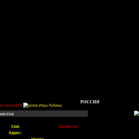
Стадионы
Трансферы
Галерея
Форум
Гос
РОССИЯ
ер-лига 2008
Игры Рубина
омотив
Club
Локомотив
Адрес: