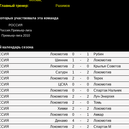
Москва,
Главный тренер:
Рахимов
 которых участвовала эта команда
РОССИЯ
Россия.Премьер-лига
Премьер-лига 2010
 календарь сезона
ССИЯ
Локомотив
0
-
1
Рубин
ССИЯ
Шинник
1
-
2
Локомотив
ССИЯ
Локомотив
2
-
0
Крылья Советов
ССИЯ
Сатурн
1
-
2
Локомотив
ССИЯ
Локомотив
2
-
0
Терек
ССИЯ
ЦСКА
0
-
0
Локомотив
ССИЯ
Локомотив
0
-
0
Спартак Нальчик
ССИЯ
Локомотив
2
-
2
Луч-Энергия
ССИЯ
Локомотив
2
-
0
Томь
ССИЯ
Химки
2
-
2
Локомотив
ССИЯ
Локомотив
0
-
1
Амкар
ССИЯ
Динамо
4
-
2
Локомотив
ССИЯ
Локомотив
2
-
2
Спартак М