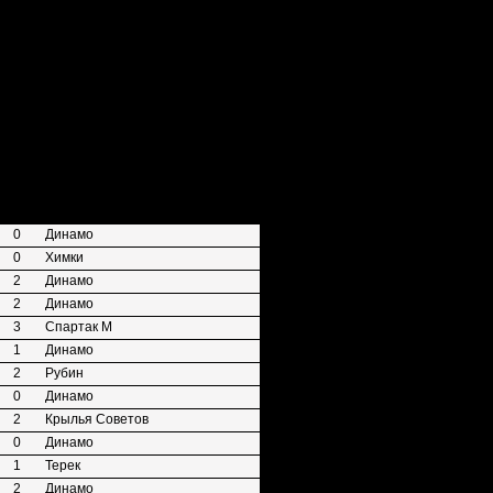
0
Динамо
0
Химки
2
Динамо
2
Динамо
3
Спартак М
1
Динамо
2
Рубин
0
Динамо
2
Крылья Советов
0
Динамо
1
Терек
2
Динамо