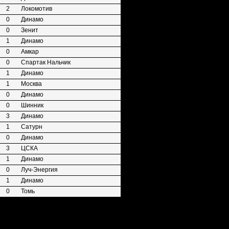
2
Локомотив
0
Динамо
0
Зенит
1
Динамо
0
Амкар
0
Спартак Нальчик
1
Динамо
1
Москва
0
Динамо
0
Шинник
3
Динамо
1
Сатурн
0
Динамо
3
ЦСКА
1
Динамо
0
Луч-Энергия
1
Динамо
0
Томь