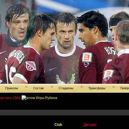
Приколы
Состав
Стадионы
Трансферы
Галер
ер-лига 2008
Игры Рубина
Club
Динамо