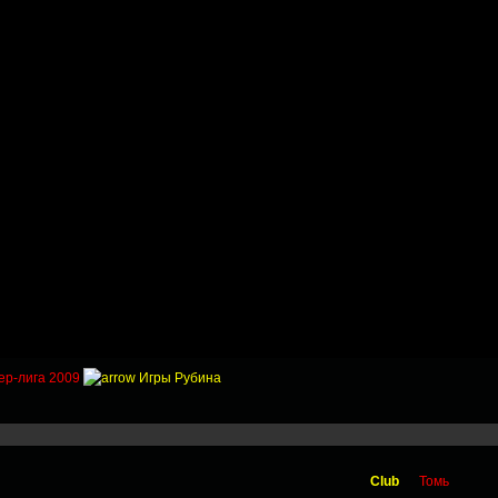
Приколы
Состав
Стадионы
Трансферы
Галер
ер-лига 2009
Игры Рубина
Club
Томь