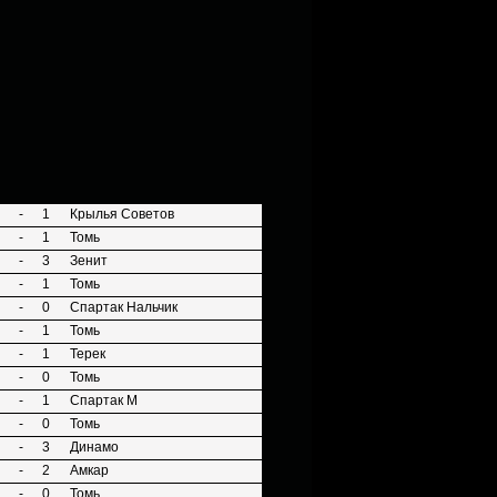
-
1
Крылья Советов
-
1
Томь
-
3
Зенит
-
1
Томь
-
0
Спартак Нальчик
-
1
Томь
-
1
Терек
-
0
Томь
-
1
Спартак М
-
0
Томь
-
3
Динамо
-
2
Амкар
-
0
Томь