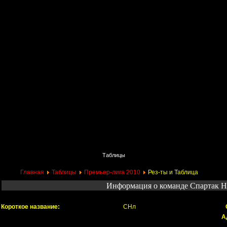
Главная
Поиск
Таблицы
Приколы
Состав
Главная
Таблицы
Премьер-лига 2010
Рез-ты и Таблица
Информация о команде Спартак Н
Короткое название:
СНл
А